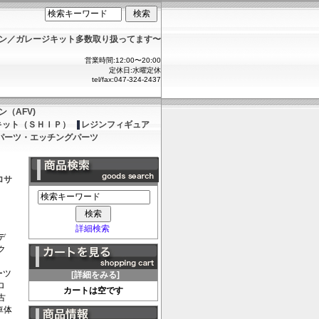
ョン／ガレージキット多数取り扱ってます〜
営業時間:12:00〜20:00
定休日:水曜定休
tel/fax:047-324-2437
（AFV)
キット（ＳＨＩＰ）
レジンフィギュア
パーツ・エッチングパーツ
ロサ
詳細検索
デ
ク
ーツ
[詳細をみる]
ロ
カートは空です
古
車体