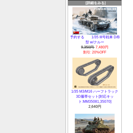
[詳細をみる]
予約する 1/35 III号戦車 D/B
型 w/クルー
9,350円
7,480円
割引: 20%OFF
1/35 M3/M16 ハーフトラック
3D履帯セット[対応キッ
ト:MM35081,35070]
2,640円