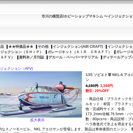
市川の模型店/ホビーショップマキシム 〜インジェクシ
商品
★★特価品★★
その他
インジェクション(AIR CRAFT)
インジェクション
ンジェクション（ＳＨＩＰ）
ガレージキット（ＡＩＲ ＣＲＡＦＴ）
ガレージ
（ＡＦＶ）
資料本／月刊誌
デカール・ペーパーマテリアル
ディテールアップ
ジェクション（AFV)
1/35 ソビエト軍 NKL-6 アエ
ン
4,180円
3,344円
割引: 20%OFF
・商品仕様：プラスチックモ
ルキット・材質：プラスチッ
他・完成時サイズ：全長
173..2mm/全幅 76.5mm・パ
数：80pcs+α・商品説明：プ
拡大表示
ペラ推進式で氷上を滑走する
的なスノーモービル、NKL アエロサンが登場します。製品は車体後部のエンジン、