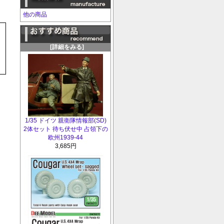
他の商品
[詳細をみる]
1/35 ドイツ 親衛隊情報部(SD)
2体セット 待ち伏せ中 占領下の
欧州1939-44
3,685円