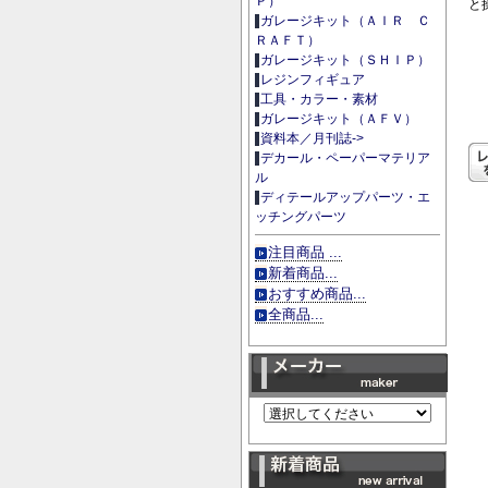
Ｐ）
と
ガレージキット（ＡＩＲ Ｃ
ＲＡＦＴ）
ガレージキット（ＳＨＩＰ）
レジンフィギュア
工具・カラー・素材
ガレージキット（ＡＦＶ）
資料本／月刊誌->
デカール・ペーパーマテリア
ル
ディテールアップパーツ・エ
ッチングパーツ
注目商品 ...
新着商品...
おすすめ商品...
全商品...