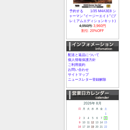
予約する 1/35 M4A3E8 シ
ャーマン "イージーエイト" (プ
レミアムエディションキット)
4,950円
3,960円
割引: 20%OFF
配送と返品について
個人情報保護方針
ご利用規約
お問い合わせ
サイトマップ
ニュースレター登録解除
2026年 8月
日
月
火
水
木
金
土
1
2
3
4
5
6
7
8
9
10
11
12
13
14
15
16
17
18
19
20
21
22