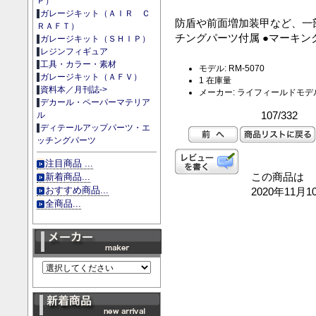
Ｐ）
ガレージキット（ＡＩＲ Ｃ
防盾や前面増加装甲など、一
ＲＡＦＴ）
チングパーツ付属 ●マーキン
ガレージキット（ＳＨＩＰ）
レジンフィギュア
工具・カラー・素材
モデル: RM-5070
ガレージキット（ＡＦＶ）
1 在庫量
資料本／月刊誌->
メーカー: ライフィールドモデ
デカール・ペーパーマテリア
107/332
ル
ディテールアップパーツ・エ
ッチングパーツ
注目商品 ...
この商品は
新着商品...
おすすめ商品...
2020年11
全商品...