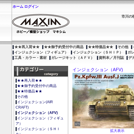
ホーム
ログイン
市川の
★★再入荷★★
★★御予約受付中の商品
★★特価品★★
その他
インジェクション（フィギュア）
インジェクション（ＳＨＩＰ）
ガ
工具・カラー・素材
ガレージキット（ＡＦＶ）
資料本／月刊誌
デ
インジェクション（AFV)
★★再入荷★★
★★御予約受付中の商品
★★特価品★★
その他
インジェクション(AIR
CRAFT)
インジェクション（AFV)
インジェクション（フィギュ
ア）
インジェクション（ＳＨＩ
拡大表示