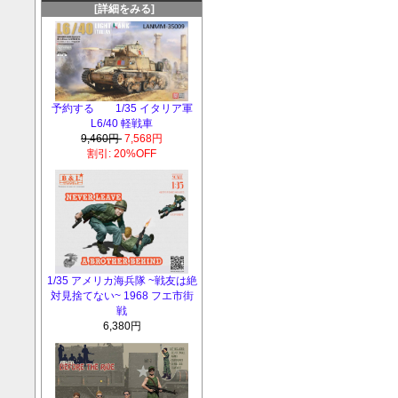
[詳細をみる]
予約する 1/35 イタリア軍
L6/40 軽戦車
9,460円
7,568円
割引: 20%OFF
1/35 アメリカ海兵隊 ~戦友は絶
対見捨てない~ 1968 フエ市街
戦
6,380円