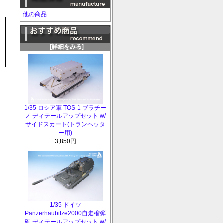
他の商品
[詳細をみる]
1/35 ロシア軍 TOS-1 ブラチー
ノ ディテールアップセット w/
サイドスカート(トランペッタ
ー用)
3,850円
1/35 ドイツ
Panzerhaubitze2000自走榴弾
砲 ディテールアップセット w/