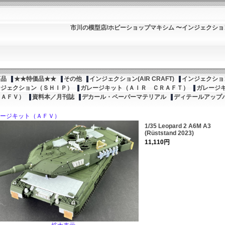
市川の模型店/ホビーショップマキシム 〜インジェクシ
商品
★★特価品★★
その他
インジェクション(AIR CRAFT)
インジェクション
ンジェクション（ＳＨＩＰ）
ガレージキット（ＡＩＲ ＣＲＡＦＴ）
ガレージ
（ＡＦＶ）
資料本／月刊誌
デカール・ペーパーマテリアル
ディテールアップ
ージキット（ＡＦＶ）
1/35 Leopard 2 A6M A3
(Rüststand 2023)
11,110円