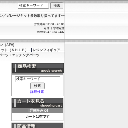
ョン／ガレージキット多数取り扱ってます〜
営業時間:12:00〜20:00
定休日:水曜定休
tel/fax:047-324-2437
（AFV)
キット（ＳＨＩＰ）
レジンフィギュア
パーツ・エッチングパーツ
詳細検索
[詳細をみる]
カートは空です