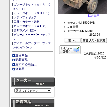
Ｐ）
ガレージキット（ＡＩＲ Ｃ
ＲＡＦＴ）
ガレージキット（ＳＨＩＰ）
拡大表示
レジンフィギュア
工具・カラー・素材
モデル: KM-35004VB
ガレージキット（ＡＦＶ）
1 在庫量
資料本／月刊誌->
メーカー: KM Model
260/329
デカール・ペーパーマテリア
ル
ディテールアップパーツ・エ
ッチングパーツ
この商品は2025
注目商品 ...
年06月2
新着商品...
おすすめ商品...
全商品...