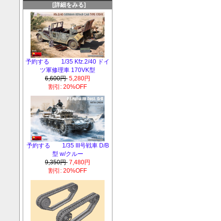
[詳細をみる]
予約する 1/35 Kfz.2/40 ドイ
ツ軍修理車 170VK型
6,600円
5,280円
割引: 20%OFF
予約する 1/35 III号戦車 D/B
型 w/クルー
9,350円
7,480円
割引: 20%OFF