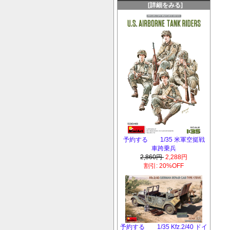
[詳細をみる]
予約する 1/35 米軍空挺戦
車跨乗兵
2,860円
2,288円
割引: 20%OFF
予約する 1/35 Kfz.2/40 ドイ