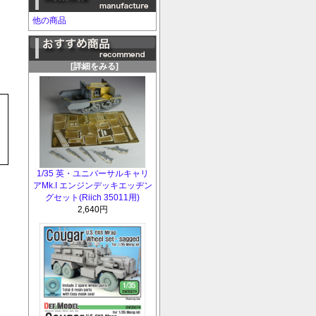
他の商品
[詳細をみる]
1/35 英・ユニバーサルキャリ
アMk.I エンジンデッキエッヂン
グセット(Riich 35011用)
2,640円