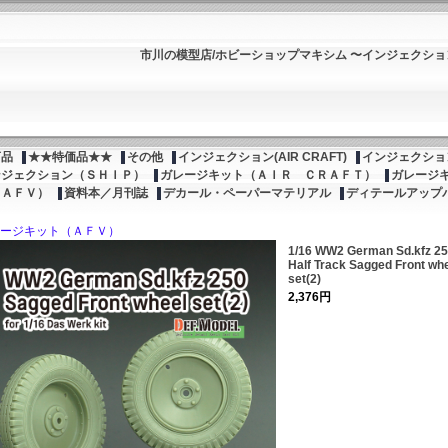
市川の模型店/ホビーショップマキシム 〜インジェクシ
商品
★★特価品★★
その他
インジェクション(AIR CRAFT)
インジェクション
ンジェクション（ＳＨＩＰ）
ガレージキット（ＡＩＲ ＣＲＡＦＴ）
ガレージ
（ＡＦＶ）
資料本／月刊誌
デカール・ペーパーマテリアル
ディテールアップ
ージキット（ＡＦＶ）
1/16 WW2 German Sd.kfz 2
Half Track Sagged Front wh
set(2)
2,376円