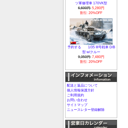
ツ軍修理車 170VK型
6,600円
5,280円
割引: 20%OFF
予約する 1/35 III号戦車 D/B
型 w/クルー
9,350円
7,480円
割引: 20%OFF
配送と返品について
個人情報保護方針
ご利用規約
お問い合わせ
サイトマップ
ニュースレター登録解除