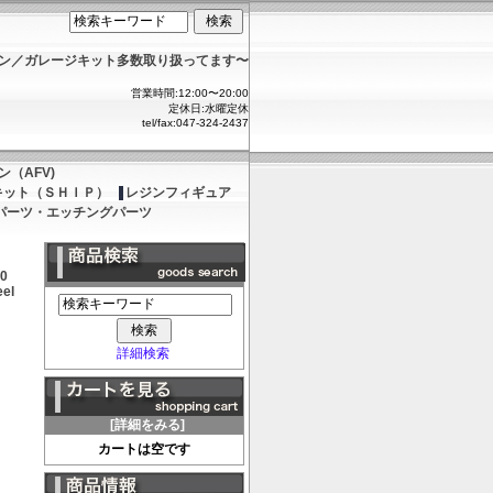
ョン／ガレージキット多数取り扱ってます〜
営業時間:12:00〜20:00
定休日:水曜定休
tel/fax:047-324-2437
（AFV)
キット（ＳＨＩＰ）
レジンフィギュア
パーツ・エッチングパーツ
50
eel
詳細検索
[詳細をみる]
カートは空です